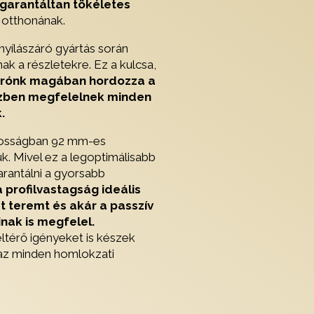
garantáltan tökéletes
otthonának.
nyílászáró gyártás során
ak a részletekre. Ez a kulcsa,
árónk
magában hordozza a
közben megfelelnek minden
.
ánosságban 92 mm-es
uk. Mivel ez a legoptimálisabb
arantálni a gyorsabb
a profilvastagság ideális
 teremt és akár a passzív
nak is megfelel.
ltérő igényeket is készek
gaz minden homlokzati