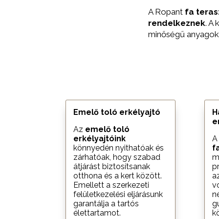
A Ropant
fa teras
rendelkeznek
. A
minőségű anyagok g
Emelő toló erkélyajtó
H
e
Az
emelő toló
erkélyajtóink
A
könnyedén nyithatóak és
f
zárhatóak, hogy szabad
m
átjárást biztosítsanak
p
otthona és a kert között.
a
Emellett a szerkezeti
v
felületkezelési eljárásunk
n
garantálja a tartós
g
élettartamot.
k