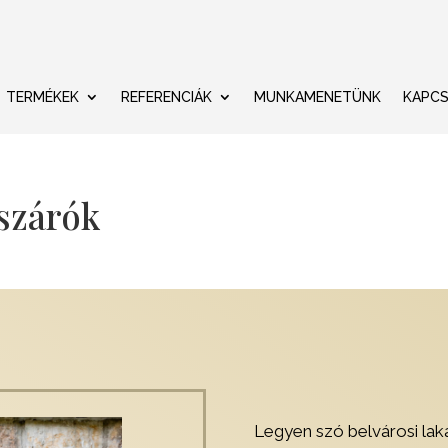
TERMÉKEK
REFERENCIÁK
MUNKAMENETÜNK
KAPC
ászárók
Legyen szó belvárosi laká