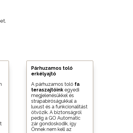
et.
Párhuzamos toló
erkélyajtó
n
A párhuzamos toló
fa
teraszajtóink
egyedi
megjelenésükkel és
strapabíróságukkal a
luxust és a funkcionalitást
ötvözik. A biztonságról
pedig a GO Automatic
t
zár gondoskodik, így
Önnek nem kell az