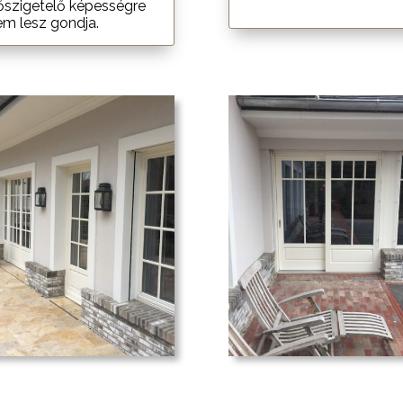
őszigetelő képességre
em lesz gondja.