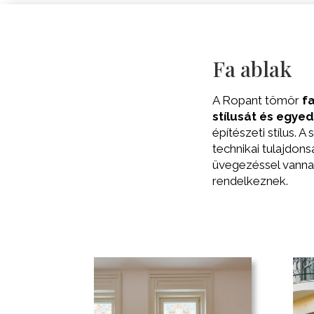
Fa ablak
A Ropant tömör
fa
stílusát és egye
építészeti stílus. 
technikai tulajdons
üvegezéssel vanna
rendelkeznek.