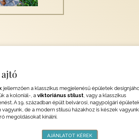
 ajtó
k
jellemzően a klasszikus megjelenésű épületek designjáh
k a koloniál-, a
viktoriánus stílust
, vagy a klasszikus
nést. A 19. században épült belvárosi, nagypolgári épülete
 vagyunk, de a modern stílusú házakhoz is készek vagyunk
ró megoldásokat kínálni.
AJÁNLATOT KÉREK