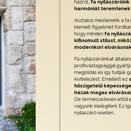
házról,
fa nyílászáróink
harmóniát teremtenek
Asztalos mestereink a fa 
kiemelt figyelmet fordítan
hogy minden
fa nyílász
kifinomult stílust, mi
modernkori elvárásnak
Fa nyílászáróinkat által
profilvastagsággal gyártj
megoldás és így tudjuk g
kivitelezést. Emellett ez
hőszigetelő képességet
házak magas elvárásai
De természetesen ettől e
vagyunk kielégíteni. Ez i
nyílászáró esetén.