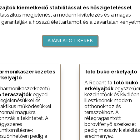
zajtók
kiemelkedő stabilitással és hőszigeteléssel
 klasszikus megjelenés, a modern kivitelezés és a magas
arantálják a hosszú élettartamot és a zavartalan kényelm
AJÁNLATOT KÉREK
armonikaszerkezetes
Toló bukó erkélyajtó
rkélyajtó
A Ropant fa
toló bukó
 harmonikaszerkezetű
erkélyajtók
egyszerűe
a teraszajtók
egyedi
kezelhetőek és kiválóan
egjelenésükkel és
illeszkednek modern
raktikus működésükkel
otthonokhoz és
zonnal magukra
teraszokhoz. A
onzzák a tekintetet. A
rétegragasztott
égyszeres
borovifenyő szerkezet
umitömítésnek
pedig masszív kialakítás
öszönhetően pedig a
eredményez.