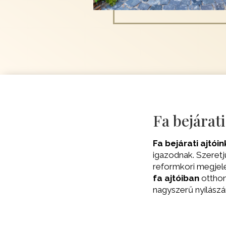
Fa bejárati
Fa bejárati ajtóin
igazodnak. Szeretjü
reformkori megjele
fa ajtóiban
otthon
nagyszerű nyílászá