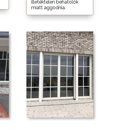
illetéktelen behatolók
miatt aggódnia.