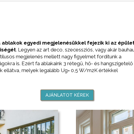
 ablakok
egyedi megjelenésükkel fejezik ki az épüle
diségét
. Legyen az art deco, szecessziós, vagy akár bauha
A stílusos megjelenés mellett nagy figyelmet fordítunk a
ágokra is. Ezért fa ablakaink
3 rétegű, hő- és hangszigetelő
k ellátva, melyek legalább Ug= 0,5 W/m2K értékkel
AJÁNLATOT KÉREK