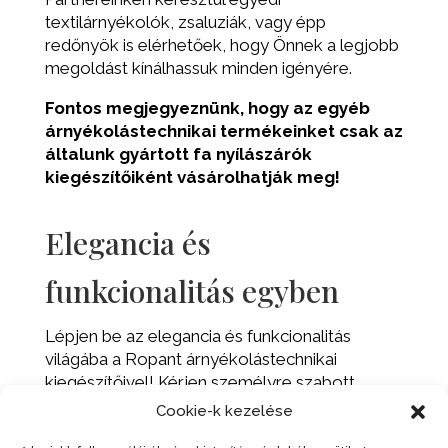
textilárnyékolók, zsaluziák, vagy épp
redőnyök is elérhetőek, hogy Önnek a legjobb
megoldást kínálhassuk minden igényére.
Fontos megjegyeznünk, hogy az egyéb
árnyékolástechnikai termékeinket csak az
általunk gyártott fa nyílászárók
kiegészítőiként vásárolhatják meg!
Elegancia és
funkcionalitás egyben
Lépjen be az elegancia és funkcionalitás
világába a Ropant árnyékolástechnikai
kiegészítőivel! Kérjen személyre szabott
ajánlatot még ma, hogy otthona még
Cookie-k kezelése
kényelmesebbé, egyben esztétikusabbá