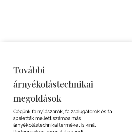
További
árnyékolástechnikai
megoldások
Cégünk fa nyílászárók, fa zsalugáterek és fa
spaletták mellett számos más
árnyékolástechnikai terméket is kínál.
Partnereinken keresztül egyedi