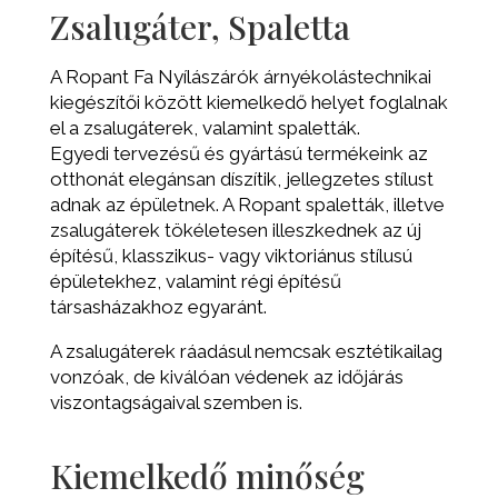
Zsalugáter, Spaletta
A Ropant Fa Nyílászárók árnyékolástechnikai
kiegészítői között kiemelkedő helyet foglalnak
el a zsalugáterek, valamint spaletták.
Egyedi tervezésű és gyártású termékeink az
otthonát elegánsan díszítik, jellegzetes stílust
adnak az épületnek. A Ropant spaletták, illetve
zsalugáterek tökéletesen illeszkednek az új
építésű, klasszikus- vagy viktoriánus stílusú
épületekhez, valamint régi építésű
társasházakhoz egyaránt.
A zsalugáterek ráadásul nemcsak esztétikailag
vonzóak, de kiválóan védenek az időjárás
viszontagságaival szemben is.
Kiemelkedő minőség