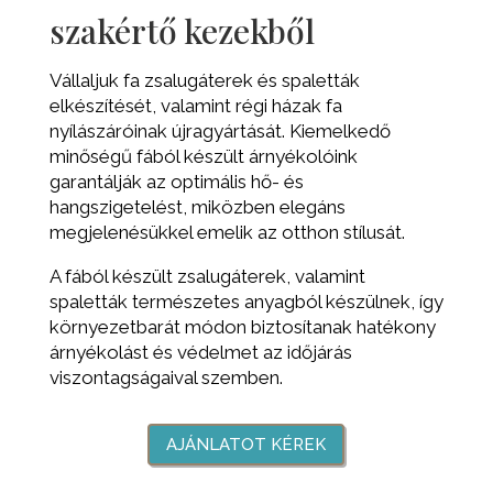
szakértő kezekből
Vállaljuk fa zsalugáterek és spaletták
elkészítését, valamint régi házak fa
nyílászáróinak újragyártását. Kiemelkedő
minőségű fából készült árnyékolóink
garantálják az optimális hő- és
hangszigetelést, miközben elegáns
megjelenésükkel emelik az otthon stílusát.
A fából készült zsalugáterek, valamint
spaletták természetes anyagból készülnek, így
környezetbarát módon biztosítanak hatékony
árnyékolást és védelmet az időjárás
viszontagságaival szemben.
AJÁNLATOT KÉREK