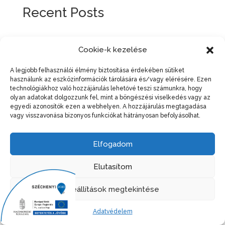
Recent Posts
Recent Comments
Cookie-k kezelése
Nincs megjeleníthető bejegyzés.
A legjobb felhasználói élmény biztosítása érdekében sütiket
használunk az eszközinformációk tárolására és/vagy elérésére. Ezen
technológiákhoz való hozzájárulás lehetővé teszi számunkra, hogy
olyan adatokat dolgozzunk fel, mint a böngészési viselkedés vagy az
egyedi azonosítók ezen a webhelyen. A hozzájárulás megtagadása
© 1995-2023 Ro-Pánt 95 Bt. - Minden jog fenntartva!
vagy visszavonása bizonyos funkciókat hátrányosan befolyásolhat.
|
Adatvédelem
|
Adatkezelési Nyilatkozat
|
Sütitájékoztató
Elfogadom
Elutasítom
Beállítások megtekintése
Adatvédelem