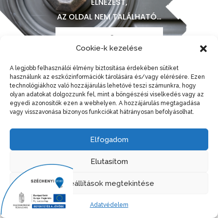
ELNÉZÉST,
AZ OLDAL NEM TALÁLHATÓ…
VISSZA A FŐOLDALRA
Cookie-k kezelése
A legjobb felhasználói élmény biztosítása érdekében sütiket
használunk az eszközinformációk tárolására és/vagy elérésére. Ezen
technológiákhoz való hozzájárulás lehetővé teszi számunkra, hogy
olyan adatokat dolgozzunk fel, mint a böngészési viselkedés vagy az
egyedi azonosítók ezen a webhelyen. A hozzájárulás megtagadása
vagy visszavonása bizonyos funkciókat hátrányosan befolyásolhat.
© 1995-2023 Ro-Pánt 95 Bt. - Minden jog fenntartva!
Elfogadom
|
Adatvédelem
|
Adatkezelési Nyilatkozat
|
Sütitájékoztató
Elutasítom
Beállítások megtekintése
Adatvédelem